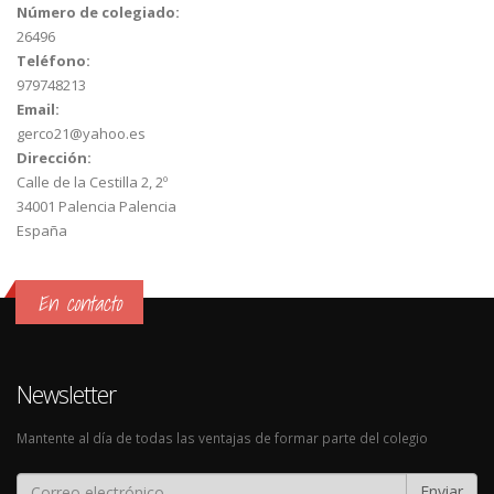
Número de colegiado:
26496
Teléfono:
979748213
Email:
gerco21@yahoo.es
Dirección:
Calle de la Cestilla 2, 2º
34001
Palencia
Palencia
España
En contacto
Newsletter
Mantente al día de todas las ventajas de formar parte del colegio
Enviar