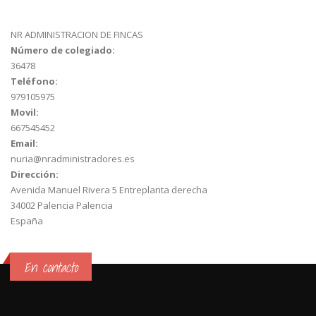
NR ADMINISTRACION DE FINCAS
Número de colegiado:
36478
Teléfono:
979105975
Movil:
667545452
Email:
nuria@nradministradores.es
Dirección:
Avenida Manuel Rivera 5 Entreplanta derecha
34002
Palencia
Palencia
España
En contacto