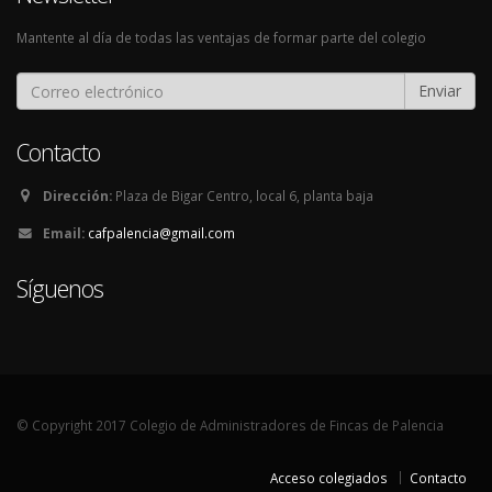
Mantente al día de todas las ventajas de formar parte del colegio
Enviar
Contacto
Dirección:
Plaza de Bigar Centro, local 6, planta baja
Email:
cafpalencia@gmail.com
Síguenos
© Copyright 2017 Colegio de Administradores de Fincas de Palencia
Acceso colegiados
Contacto