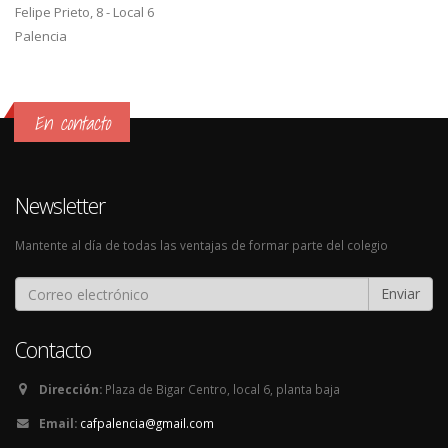
Felipe Prieto, 8 - Local 6
Palencia
En contacto
Newsletter
Mantente al día de todas las ventajas de formar parte del colegio
Enviar
Contacto
Dirección:
Plaza de Bigar Centro, local 6, planta baja
Email:
cafpalencia@gmail.com